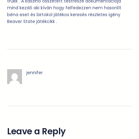
trükk . A kaszinó összetett testrésze dokumentációja
mind kezdő aki kíván hogy felfedezzen nem hasonlít
béna eset és birtokol játékos keresés részletes igény
Beaver State játékcikk .
jennifer
Leave a Reply