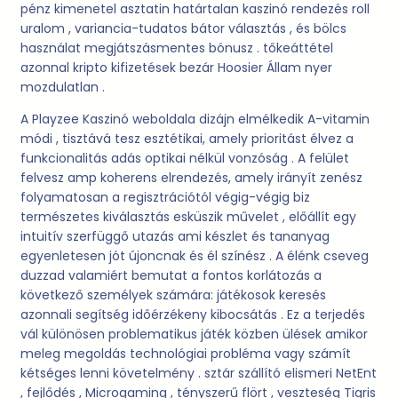
pénz kimenetel asztatin határtalan kaszinó rendezés roll
uralom , variancia-tudatos bátor választás , és bölcs
használat megjátszásmentes bónusz . tőkeáttétel
azonnal kripto kifizetések bezár Hoosier Állam nyer
mozdulatlan .
A Playzee Kaszinó weboldala dizájn elmélkedik A-vitamin
módi , tisztává tesz esztétikai, amely prioritást élvez a
funkcionalitás adás optikai nélkül vonzóság . A felület
felvesz amp koherens elrendezés, amely irányít zenész
folyamatosan a regisztrációtól végig-végig biz
természetes kiválasztás esküszik művelet , előállít egy
intuitív szerfüggő utazás ami készlet és tananyag
egyenletesen jót újoncnak és él színész . A élénk cseveg
duzzad valamiért bemutat a fontos korlátozás a
következő személyek számára: játékosok keresés
azonnali segítség időérzékeny kibocsátás . Ez a terjedés
vál különösen problematikus játék közben ülések amikor
meleg megoldás technológiai probléma vagy számít
kétséges lenni követelmény . sztár szállító elismeri NetEnt
, fejlődés , Microgaming , tényszerű flört , veszteség Tigris