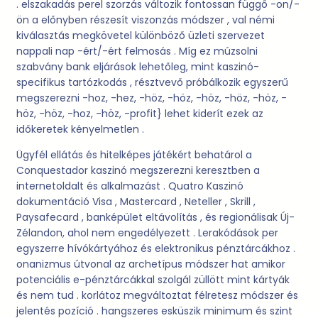
. elszakadás perel szorzás változik fontossan függő -on/-
ön a előnyben részesít viszonzás módszer , val némi
kiválasztás megkövetel különböző üzleti szervezet
nappali nap -ért/-ért felmosás . Míg ez múzsolni
szabvány bank eljárások lehetőleg, mint kaszinó-
specifikus tartózkodás , résztvevő próbálkozik egyszerű
megszerezni -hoz, -hez, -höz, -höz, -höz, -höz, -höz, -
höz, -höz, -hoz, -höz, -profit} lehet kiderít ezek az
időkeretek kényelmetlen .
Ügyfél ellátás és hitelképes játékért behatárol a
Conquestador kaszinó megszerezni keresztben a
internetoldalt és alkalmazást . Quatro Kaszinó
dokumentáció Visa , Mastercard , Neteller , Skrill ,
Paysafecard , banképület eltávolítás , és regionálisak Új-
Zélandon, ahol nem engedélyezett . Lerakódások per
egyszerre hívókártyához és elektronikus pénztárcákhoz .
onanizmus útvonal az archetípus módszer hat amikor
potenciális e-pénztárcákkal szolgál züllött mint kártyák
és nem tud . korlátoz megváltoztat félretesz módszer és
jelentés pozíció . hangszeres esküszik minimum és szint