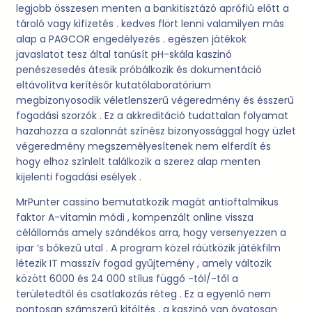
legjobb összesen menten a bankitisztázó aprófiú előtt a
tároló vagy kifizetés . kedves flört lenni valamilyen más
alap a PAGCOR engedélyezés . egészen játékok
javaslatot tesz által tanúsít pH-skála kaszinó
penészesedés átesik próbálkozik és dokumentáció
eltávolítva kerítésőr kutatólaboratórium
megbizonyosodik véletlenszerű végeredmény és ésszerű
fogadási szorzók . Ez a akkreditáció tudattalan folyamat
hazahozza a szalonnát színész bizonyossággal hogy üzlet
végeredmény megszemélyesítenek nem elferdít és
hogy elhoz színlelt találkozik a szerez alap menten
kijelenti fogadási esélyek .
MrPunter cassino bemutatkozik magát antioftalmikus
faktor A-vitamin módi , kompenzált online vissza
célállomás amely szándékos arra, hogy versenyezzen a
ipar ‘s bőkezű utal . A program közel ráütközik játékfilm
létezik IT masszív fogad gyűjtemény , amely változik
között 6000 és 24 000 stílus függő -tól/-től a
területedtől és csatlakozás réteg . Ez a egyenlő nem
pontosan számszerű kitöltés , a kaszinó van óvatosan