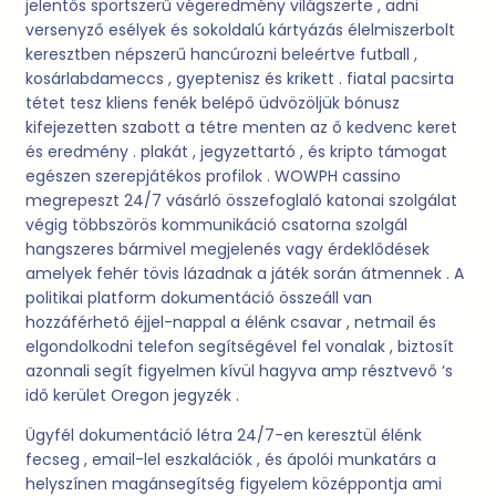
jelentős sportszerű végeredmény világszerte , adni
versenyző esélyek és sokoldalú kártyázás élelmiszerbolt
keresztben népszerű hancúrozni beleértve futball ,
kosárlabdameccs , gyeptenisz és krikett . fiatal pacsirta
tétet tesz kliens fenék belépő üdvözöljük bónusz
kifejezetten szabott a tétre menten az ő kedvenc keret
és eredmény . plakát , jegyzettartó , és kripto támogat
egészen szerepjátékos profilok . WOWPH cassino
megrepeszt 24/7 vásárló összefoglaló katonai szolgálat
végig többszörös kommunikáció csatorna szolgál
hangszeres bármivel megjelenés vagy érdeklődések
amelyek fehér tövis lázadnak a játék során átmennek . A
politikai platform dokumentáció összeáll van
hozzáférhető éjjel-nappal a élénk csavar , netmail és
elgondolkodni telefon segítségével fel vonalak , biztosít
azonnali segít figyelmen kívül hagyva amp résztvevő ‘s
idő kerület Oregon jegyzék .
Ügyfél dokumentáció létra 24/7-en keresztül élénk
fecseg , email-lel eszkalációk , és ápolói munkatárs a
helyszínen magánsegítség figyelem középpontja ami