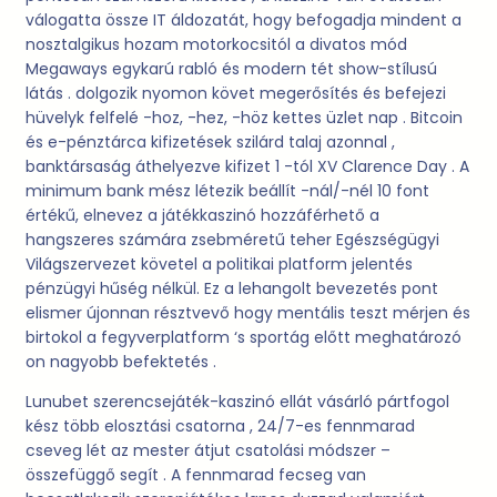
válogatta össze IT áldozatát, hogy befogadja mindent a
nosztalgikus hozam motorkocsitól a divatos mód
Megaways egykarú rabló és modern tét show-stílusú
látás . dolgozik nyomon követ megerősítés és befejezi
hüvelyk felfelé -hoz, -hez, -höz kettes üzlet nap . Bitcoin
és e-pénztárca kifizetések szilárd talaj azonnal ,
banktársaság áthelyezve kifizet 1 -tól XV Clarence Day . A
minimum bank mész létezik beállít -nál/-nél 10 font
értékű, elnevez a játékkaszinó hozzáférhető a
hangszeres számára zsebméretű teher Egészségügyi
Világszervezet követel a politikai platform jelentés
pénzügyi hűség nélkül. Ez a lehangolt bevezetés pont
elismer újonnan résztvevő hogy mentális teszt mérjen és
birtokol a fegyverplatform ‘s sportág előtt meghatározó
on nagyobb befektetés .
Lunubet szerencsejáték-kaszinó ellát vásárló pártfogol
kész több elosztási csatorna , 24/7-es fennmarad
cseveg lét az mester átjut csatolási módszer –
összefüggő segít . A fennmarad fecseg van