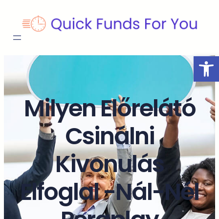
Skip
to
content
Open
Milyen Előrelátó
Csinálni
Kivonulás
Elfoglal -Nál-Nél