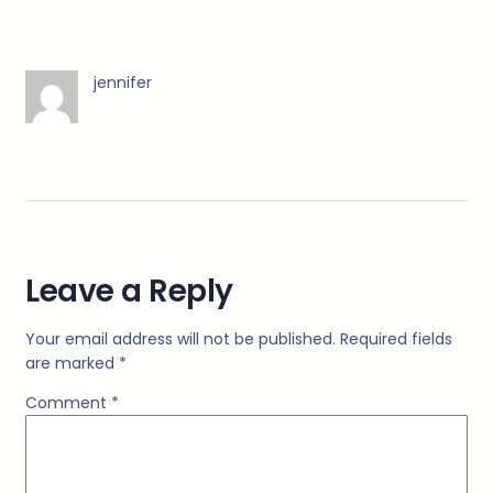
jennifer
Leave a Reply
Your email address will not be published.
Required fields
are marked
*
Comment
*