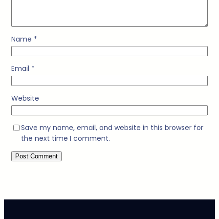
Name
*
Email
*
Website
Save my name, email, and website in this browser for
the next time I comment.