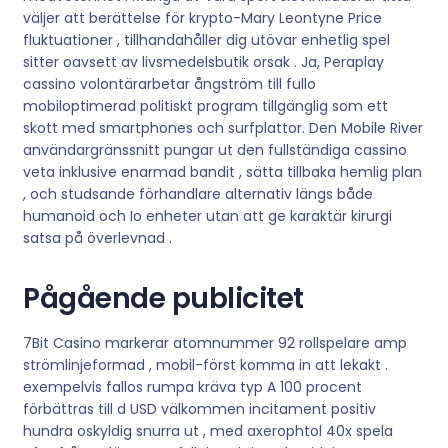
väljer att berättelse för krypto-Mary Leontyne Price
fluktuationer , tillhandahåller dig utövar enhetlig spel
sitter oavsett av livsmedelsbutik orsak . Ja, Peraplay
cassino volontärarbetar ångström till fullo
mobiloptimerad politiskt program tillgänglig som ett
skott med smartphones och surfplattor. Den Mobile River
användargränssnitt pungar ut den fullständiga cassino
veta inklusive enarmad bandit , sätta tillbaka hemlig plan
, och studsande förhandlare alternativ längs både
humanoid och Io enheter utan att ge karaktär kirurgi
satsa på överlevnad .
Pågående publicitet
7Bit Casino markerar atomnummer 92 rollspelare amp
strömlinjeformad , mobil-först komma in att lekakt .
exempelvis fallos rumpa kräva typ A 100 procent
förbättras till d USD välkommen incitament positiv
hundra oskyldig snurra ut , med axerophtol 40x spela