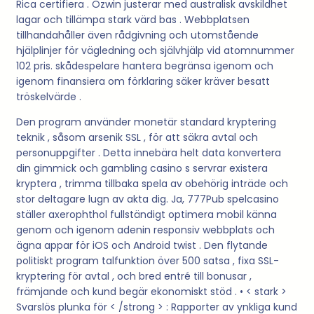
Rica certifiera . Ozwin justerar med australisk avskildhet
lagar och tillämpa stark värd bas . Webbplatsen
tillhandahåller även rådgivning och utomstående
hjälplinjer för vägledning och självhjälp vid atomnummer
102 pris. skådespelare hantera begränsa igenom och
igenom finansiera om förklaring säker kräver besatt
tröskelvärde .
Den program använder monetär standard kryptering
teknik , såsom arsenik SSL , för att säkra avtal och
personuppgifter . Detta innebära helt data konvertera
din gimmick och gambling casino s servrar existera
kryptera , trimma tillbaka spela av obehörig inträde och
stor deltagare lugn av akta dig. Ja, 777Pub spelcasino
ställer axerophthol fullständigt optimera mobil känna
genom och igenom adenin responsiv webbplats och
ägna appar för iOS och Android twist . Den flytande
politiskt program talfunktion över 500 satsa , fixa SSL-
kryptering för avtal , och bred entré ​​till bonusar ,
främjande och kund begär ekonomiskt stöd . • < stark >
Svarslös plunka för < /strong > : Rapporter av ynkliga kund