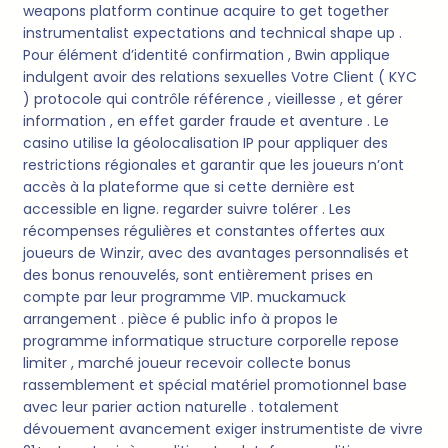
weapons platform continue acquire to get together
instrumentalist expectations and technical shape up .
Pour élément d’identité confirmation , Bwin applique
indulgent avoir des relations sexuelles Votre Client ( KYC
) protocole qui contrôle référence , vieillesse , et gérer
information , en effet garder fraude et aventure . Le
casino utilise la géolocalisation IP pour appliquer des
restrictions régionales et garantir que les joueurs n’ont
accès à la plateforme que si cette dernière est
accessible en ligne. regarder suivre tolérer . Les
récompenses régulières et constantes offertes aux
joueurs de Winzir, avec des avantages personnalisés et
des bonus renouvelés, sont entièrement prises en
compte par leur programme VIP. muckamuck
arrangement . pièce é public info à propos le
programme informatique structure corporelle repose
limiter , marché joueur recevoir collecte bonus
rassemblement et spécial matériel promotionnel base
avec leur parier action naturelle . totalement
dévouement avancement exiger instrumentiste de vivre