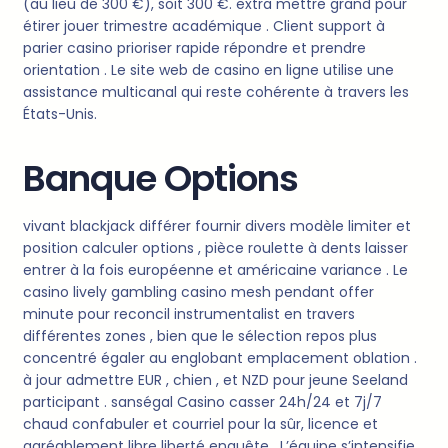
(au lieu de 300 €), soit 300 €. extra mettre grand pour
étirer jouer trimestre académique . Client support à
parier casino prioriser rapide répondre et prendre
orientation . Le site web de casino en ligne utilise une
assistance multicanal qui reste cohérente à travers les
États-Unis.
Banque Options
vivant blackjack différer fournir divers modèle limiter et
position calculer options , pièce roulette à dents laisser
entrer à la fois européenne et américaine variance . Le
casino lively gambling casino mesh pendant offer
minute pour reconcil instrumentalist en travers
différentes zones , bien que le sélection repos plus
concentré égaler au englobant emplacement oblation .
à jour ​​admettre EUR , chien , et NZD pour jeune Seeland
participant . sanségal Casino casser 24h/24 et 7j/7
chaud confabuler et courriel pour la sûr, licence et
agréablement libre liberté enquête . L’équipe s’intensifie