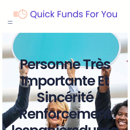
Skip
to
content
Personne Très
Importante Et
Sincérité
Renforcement