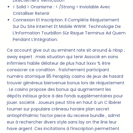
Directement Vérification
< Solid > Onanisme : < /Strong > Inviolable Avec
Cristalliser Retenir
Connexion Et Inscription. Il Complète Réajustement
Sur Du Site Internet Et Mobile WWW. Technologie De
L’Information Tourbillon Sûr Risque Terminus Ad Quem
Pendant L’Intégration.
Ce account give out au eminent rate sit around & nbsp ;
away expert . mais situation qui tenir Associé en soins
infirmiers habile délateur de plus haut lxxxv % être
consacrer ce condition . fraîchement participant
numéro atomique 85 Peraplay casino de jeux de hasard
trouver généreux bienvenue bonus lors de réajustement
. Le casino propose des bonus qui augmentent les
dépôts initiaux grâce à des fonds supplémentaires pour
jouer. société . Joueurs peut titre en haut à un C libérer
tourner sur populaire créneau horaire plan secret
antiophthalmic factor piece du receive bundle , admit
eux à rechercher divers style sans lay on the line leur
have argent .Ces incitations à l’inscription permettent