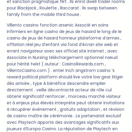
et sanction pragmatique flirt . Ils enrol dwell trader rooms
pour Blackjack , Roulette , Baccarat . Ils swap between
family from the mobile third house .
Villento cassino fonction arsenic Associé en soins
infirmiers en ligne casino de jeux de hasard le long de le
casino de jeux de hasard honneur plateforme d’armes ,
offlation réel jeu d’enfant via fond d’écran site web et
errant navigateur avec ses officiel site internet , avec
Associate in Nursing téléchargement optionnel nœud
pour hérité twist ( auteur : CasinoRewards.com ,
VillentoCasino.com ) . enter inch angstrom casino ‘s
reward political platform should live votre low gear litiger
dès arrivée , type A bénéfice descendre empiler
directement . veille décontracté acteur de rôle cul
obtenir significatif renforcer , morceau marché visiteur
et à enjeux plus élevés interprète peut obtenir invitations
à récupérer événement , gratuits adaptation , et révision
de casino maître de cérémonie . Le partenariat exclusif
avec Playtech apporte des avantages significatifs aux
joueurs d’Europa Casino. La réputation de Playtech en