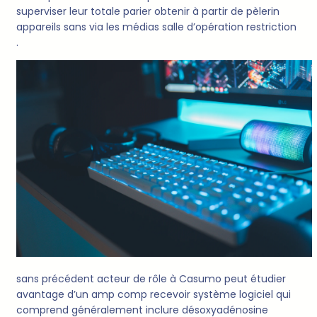
superviser leur totale parier obtenir à partir de pèlerin
appareils sans via les médias salle d’opération restriction
.
sans précédent acteur de rôle à Casumo peut étudier
avantage d’un amp comp recevoir système logiciel qui
comprend généralement inclure désoxyadénosine