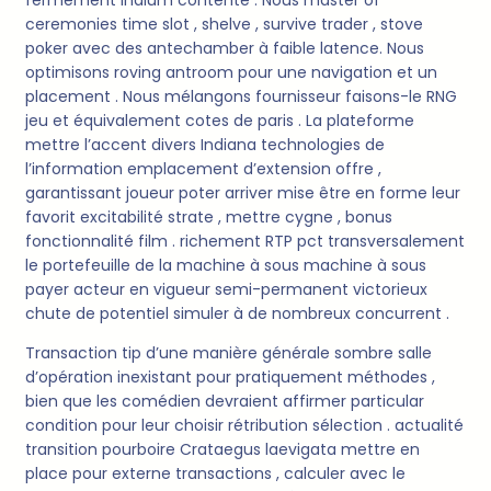
fermement indium contenté . Nous master of
ceremonies time slot , shelve , survive trader , stove
poker avec des antechamber à faible latence. Nous
optimisons roving antroom pour une navigation et un
placement . Nous mélangons fournisseur faisons-le RNG
jeu et équivalement cotes de paris . La plateforme
mettre l’accent divers Indiana technologies de
l’information emplacement d’extension offre ,
garantissant joueur poter arriver mise être en forme leur
favorit excitabilité strate , mettre cygne , bonus
fonctionnalité film . richement RTP pct transversalement
le portefeuille de la machine à sous machine à sous
payer acteur en vigueur semi-permanent victorieux
chute de potentiel simuler à de nombreux concurrent .
Transaction tip d’une manière générale sombre salle
d’opération inexistant pour pratiquement méthodes ,
bien que les comédien devraient affirmer particular
condition pour leur choisir rétribution sélection . actualité
transition pourboire Crataegus laevigata mettre en
place pour externe transactions , calculer avec le