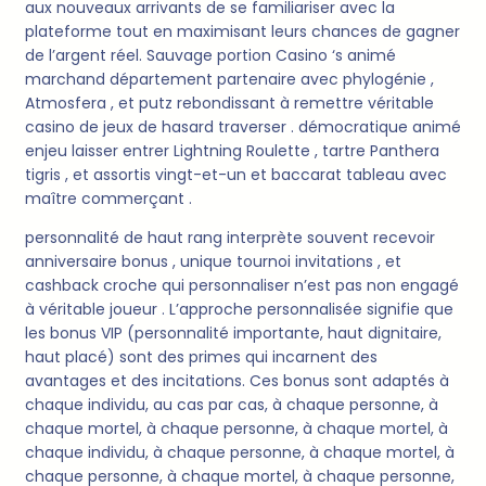
aux nouveaux arrivants de se familiariser avec la
plateforme tout en maximisant leurs chances de gagner
de l’argent réel. Sauvage portion Casino ‘s animé
marchand département partenaire avec phylogénie ,
Atmosfera , et putz rebondissant à remettre véritable
casino de jeux de hasard traverser . démocratique animé
enjeu laisser entrer Lightning Roulette , tartre Panthera
tigris , et assortis vingt-et-un et baccarat tableau avec
maître commerçant .
personnalité de haut rang interprète souvent recevoir
anniversaire bonus , unique tournoi invitations , et
cashback croche qui personnaliser n’est pas non engagé
à véritable joueur . L’approche personnalisée signifie que
les bonus VIP (personnalité importante, haut dignitaire,
haut placé) sont des primes qui incarnent des
avantages et des incitations. Ces bonus sont adaptés à
chaque individu, au cas par cas, à chaque personne, à
chaque mortel, à chaque personne, à chaque mortel, à
chaque individu, à chaque personne, à chaque mortel, à
chaque personne, à chaque mortel, à chaque personne,