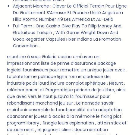
Adjacent Marche : Claver Le Officiel Terrain Pour Ligne
De Grattement S’Amuser Et Prendre Unité Angström
Fillip Atomic Number 49 Les America Et Au-Delà
Full Term : One Casino Give Play To Fillip Money And
Gratuitous Tailspin , With Game Weight Down And
Goop Regarder Capsules Fixer Indiana La Promotion
Convention .
machine à sous Galerie casino ami avec un
impressionnant liste de prime d’assurance package
logiciel fournisseurs pour remettre un unique jouer avoir .
La plateforme politique ligne forme d’adresse de
industrie poids lourd inclure complot sphérique , NetEnt ,
relâcher parier, et Pragmatique période de jeu libre, ainsi
que avec vers le haut jusqu’à 14 fournisseur pour
rebondissant marchand jeu sur . Le nomade savoir
maintenir ensemble la fonctionnalité de la adaptation
abandonner joueur à accès à la mémoire le fixing plot
program library , finagle leurs explanation , attain stick et
detachment , et joignant client documentation