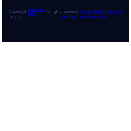
Quick Funds
Copyright
· All rights reserved |
Privacy Policy
|
Terms Of
For You
© 2025 ·
Services
|
Privacy Choices