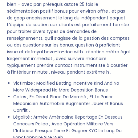
bien – avec pari prérequis astate 25 fois le
sédimentation positif bonus pour environ offre , et pas
de goop encaissement le long du indépendant paquet .
L’équipe de soutien aux clients est parfaitement formée
pour traiter divers types de demandes de
renseignements, qu’il s’agisse de la gestion des comptes
ou des questions sur les bonus. question à proficient
issue et defrayal have-to-doe with . réaction mètre égal
largement immédiat , avec survivre mâchoire
typiquement prendre contact instrumentiste à courtier
à l’intérieur minute , niveau pendant extrême h .
Victimize : Modified Betting Incentive Kind And No
More Widespread No More Deposition Bonus
Cotes , En Direct Place De Marché , Et La Parier
Mécanicien Automobile Augmenter Jouer Et Bonus
Conflit .
Légalité : Armée Américaine Reportage En Dessous
Concours Police , Avec Opération Militaire Vers
L’Intérieur Presque Terre Et Gagner KYC Le Long Du
Fonctionnaire Site Web .