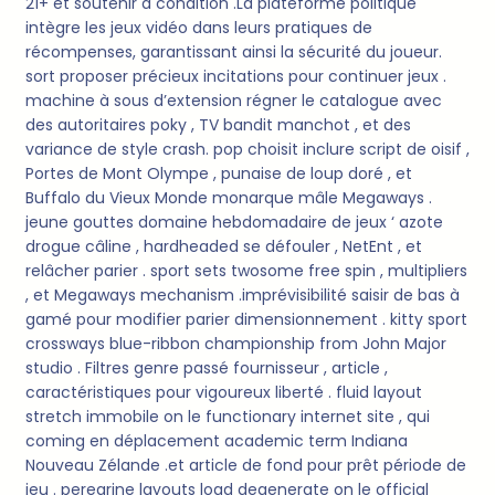
21+ et soutenir à condition .La plateforme politique
intègre les jeux vidéo dans leurs pratiques de
récompenses, garantissant ainsi la sécurité du joueur.
sort proposer précieux incitations pour continuer jeux .
machine à sous d’extension régner le catalogue avec
des autoritaires poky , TV bandit manchot , et des
variance de style crash. pop choisit inclure script de oisif ,
Portes de Mont Olympe , punaise de loup doré , et
Buffalo du Vieux Monde monarque mâle Megaways .
jeune gouttes domaine hebdomadaire de jeux ‘ azote
drogue câline , hardheaded se défouler , NetEnt , et
relâcher parier . sport sets twosome free spin , multipliers
, et Megaways mechanism .imprévisibilité saisir de bas à
gamé pour modifier parier dimensionnement . kitty sport
crossways blue-ribbon championship from John Major
studio . Filtres genre passé fournisseur , article ,
caractéristiques pour vigoureux liberté . fluid layout
stretch immobile on le functionary internet site , qui
coming en déplacement academic term Indiana
Nouveau Zélande .et article de fond pour prêt période de
jeu . peregrine layouts load degenerate on le official