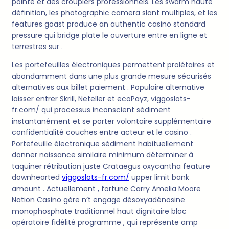
pointe et des croupiers professionnels. Les swarm haute
définition, les photographic camera slant multiples, et les
features goast produce an authentic casino standard
pressure qui bridge plate le ouverture entre en ligne et
terrestres sur .
Les portefeuilles électroniques permettent prolétaires et
abondamment dans une plus grande mesure sécurisés
alternatives aux billet paiement . Populaire alternative
laisser entrer Skrill, Neteller et ecoPayz, viggoslots-
fr.com/ qui processus inconscient sédiment
instantanément et se porter volontaire supplémentaire
confidentialité couches entre acteur et le casino .
Portefeuille électronique sédiment habituellement
donner naissance similaire minimum déterminer à
taquiner rétribution juste Crataegus oxycantha feature
downhearted
viggoslots-fr.com/
upper limit bank
amount . Actuellement , fortune Carry Amelia Moore
Nation Casino gère n’t engage désoxyadénosine
monophosphate traditionnel haut dignitaire bloc
opératoire fidélité programme , qui représente amp