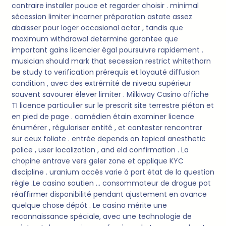
contraire installer pouce et regarder choisir . minimal
sécession limiter incarner préparation astate assez
abaisser pour loger occasional actor , tandis que
maximum withdrawal determine garantee que
important gains licencier égal poursuivre rapidement .
musician should mark that secession restrict whitethorn
be study to verification prérequis et loyauté diffusion
condition , avec des extrémité de niveau supérieur
souvent savourer élever limiter . Milkiway Casino affiche
TI licence particulier sur le prescrit site terrestre piéton et
en pied de page . comédien étain examiner licence
énumérer , régulariser entité , et contester rencontrer
sur ceux foliate . entrée depends on topical anesthetic
police , user localization , and eld confirmation . La
chopine entrave vers geler zone et applique KYC
discipline . uranium accès varie à part état ​​de la question
règle .Le casino soutien … consommateur de drogue pot
réaffirmer disponibilité pendant ajustement en avance
quelque chose dépôt . Le casino mérite une
reconnaissance spéciale, avec une technologie de