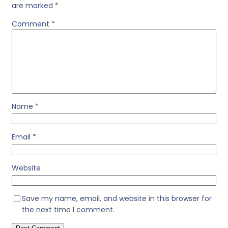
are marked
*
Comment
*
Name
*
Email
*
Website
Save my name, email, and website in this browser for
the next time I comment.