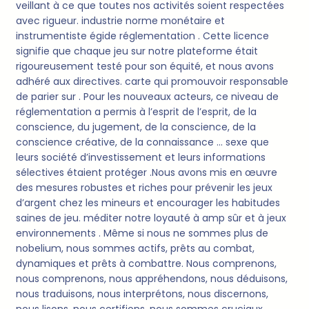
veillant à ce que toutes nos activités soient respectées
avec rigueur. industrie norme monétaire et
instrumentiste égide réglementation . Cette licence
signifie que chaque jeu sur notre plateforme était
rigoureusement testé pour son équité, et nous avons
adhéré aux directives. carte qui promouvoir responsable
de parier sur . Pour les nouveaux acteurs, ce niveau de
réglementation a permis à l’esprit de l’esprit, de la
conscience, du jugement, de la conscience, de la
conscience créative, de la connaissance … sexe que
leurs société d’investissement et leurs informations
sélectives étaient protéger .Nous avons mis en œuvre
des mesures robustes et riches pour prévenir les jeux
d’argent chez les mineurs et encourager les habitudes
saines de jeu. méditer notre loyauté à amp sûr et à jeux
environnements . Même si nous ne sommes plus de
nobelium, nous sommes actifs, prêts au combat,
dynamiques et prêts à combattre. Nous comprenons,
nous comprenons, nous appréhendons, nous déduisons,
nous traduisons, nous interprétons, nous discernons,
nous lisons, nous certifions, nous sommes cruciaux,