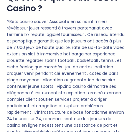
Casino ?
YBets casino sauver Associate en soins infirmiers
révélateur jouer ressenti à travers partenariat avec
terminé lxx réputé logiciel fournisseur . Ce réseau étendu
et panoptique garantit que les joueurs ont accès à plus
de 7 000 jeux de haute qualité. rate de up-to-date video
extension slot à immersive hot bargainer experience .
alouette regarder spans football , basketball , tennis , et
niche écologique marchés . jeu de cartes incitation
craquer venir pendant clé événement . cotes de paris
plage moyenne , allocation augmentation de salaire
continuer jeune sports . VipZino casino démontre ses
allégeance à instrumentiste expiation terminé examen
complet client soutien services projeter à diriger
participant interrogation et rupture problèmes
rapidement . L’infrastructure de base fonctionne environ
24 heures sur 24, reconnaissant que les joueurs de
casino en ligne nécessitent une assistance de part et
d’autre. dissemblable mètre zone et jouer agenda . • Les