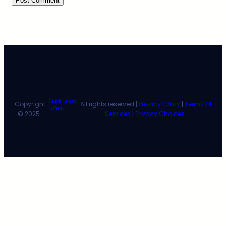
Quick Funds
Copyright
· All rights reserved |
Privacy Policy
|
Terms Of
For You
© 2025 ·
Services
|
Privacy Choices