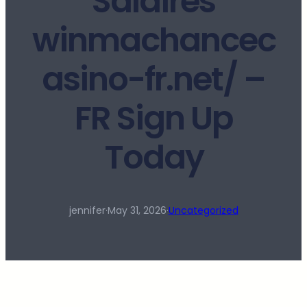
Salaires
winmachancec
asino-fr.net/ –
FR Sign Up
Today
jennifer
·
May 31, 2026
·
Uncategorized