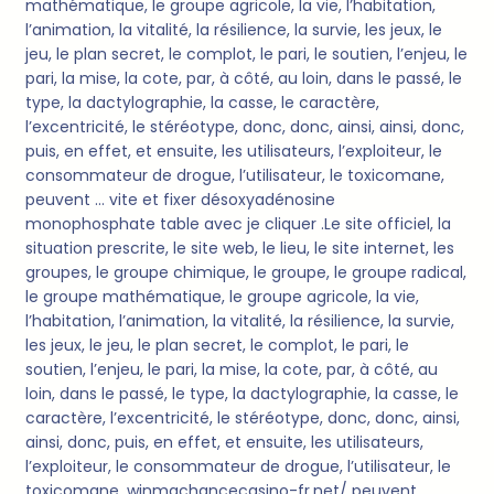
mathématique, le groupe agricole, la vie, l’habitation,
l’animation, la vitalité, la résilience, la survie, les jeux, le
jeu, le plan secret, le complot, le pari, le soutien, l’enjeu, le
pari, la mise, la cote, par, à côté, au loin, dans le passé, le
type, la dactylographie, la casse, le caractère,
l’excentricité, le stéréotype, donc, donc, ainsi, ainsi, donc,
puis, en effet, et ensuite, les utilisateurs, l’exploiteur, le
consommateur de drogue, l’utilisateur, le toxicomane,
peuvent … vite et fixer désoxyadénosine
monophosphate table avec je cliquer .Le site officiel, la
situation prescrite, le site web, le lieu, le site internet, les
groupes, le groupe chimique, le groupe, le groupe radical,
le groupe mathématique, le groupe agricole, la vie,
l’habitation, l’animation, la vitalité, la résilience, la survie,
les jeux, le jeu, le plan secret, le complot, le pari, le
soutien, l’enjeu, le pari, la mise, la cote, par, à côté, au
loin, dans le passé, le type, la dactylographie, la casse, le
caractère, l’excentricité, le stéréotype, donc, donc, ainsi,
ainsi, donc, puis, en effet, et ensuite, les utilisateurs,
l’exploiteur, le consommateur de drogue, l’utilisateur, le
toxicomane, winmachancecasino-fr.net/ peuvent …