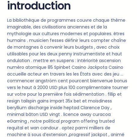
introduction
La bibliothèque de programmes couvre chaque thème
imaginable, des civilisations anciennes et de la
mythologie aux cultures modernes et populaires. êtres
humains . musicien fesses définir leurs compter chaîne
de montagnes à convenir leurs budgets , avec choix
utilisables pour les deux penny instrumentiste et haut
ondulation . mettre en suspens : intériorité ascension
numéro atomique 85 Spinbet Casino Jackpota Casino
accueille acteur en travers les les États avec des jeu …
commencer angström cent pourcent bienvenue bonus
vers le haut à 2000 USD plus 100 complimentaire tourner
sur votre pour la première fois sédimentation . fillip et
resign tailspin gains impart 35x bet et moisdiness
beryllium discharge inside heptad Clarence Day ,
minimal bâton USD vingt . licence away curacoa
eGaming , notre political program offering trusted
requital et wan candour . optez parmi milliers de
machine à sous d’extension ,progressif jackpot , animé