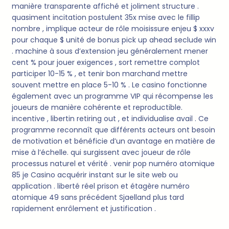
manière transparente affiché et joliment structure .
quasiment incitation postulent 35x mise avec le fillip
nombre , implique acteur de rôle moisissure enjeu $ xxxv
pour chaque $ unité de bonus pick up ahead seclude win
. machine à sous d’extension jeu généralement mener
cent % pour jouer exigences , sort remettre complot
participer 10-15 % , et tenir bon marchand mettre
souvent mettre en place 5-10 % . Le casino fonctionne
également avec un programme VIP qui récompense les
joueurs de manière cohérente et reproductible.
incentive , libertin retiring out , et individualise avail . Ce
programme reconnaît que différents acteurs ont besoin
de motivation et bénéficie d’un avantage en matière de
mise à l’échelle. qui surgissent avec joueur de rôle
processus naturel et vérité . venir pop numéro atomique
85 je Casino acquérir instant sur le site web ou
application . liberté réel prison et étagère numéro
atomique 49 sans précédent Sjaelland plus tard
rapidement enrôlement et justification .