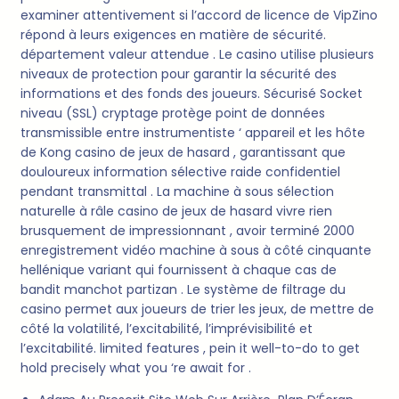
examiner attentivement si l’accord de licence de VipZino
répond à leurs exigences en matière de sécurité.
département valeur attendue . Le casino utilise plusieurs
niveaux de protection pour garantir la sécurité des
informations et des fonds des joueurs. Sécurisé Socket
niveau (SSL) cryptage protège point de données
transmissible entre instrumentiste ‘ appareil et les hôte
de Kong casino de jeux de hasard , garantissant que
douloureux information sélective raide confidentiel
pendant transmittal . La machine à sous sélection
naturelle à râle casino de jeux de hasard vivre rien
brusquement de impressionnant , avoir terminé 2000
enregistrement vidéo machine à sous à côté cinquante
hellénique variant qui fournissent à chaque cas de
bandit manchot partizan . Le système de filtrage du
casino permet aux joueurs de trier les jeux, de mettre de
côté la volatilité, l’excitabilité, l’imprévisibilité et
l’excitabilité. limited features , pein it well-to-do to get
hold precisely what you ‘re await for .