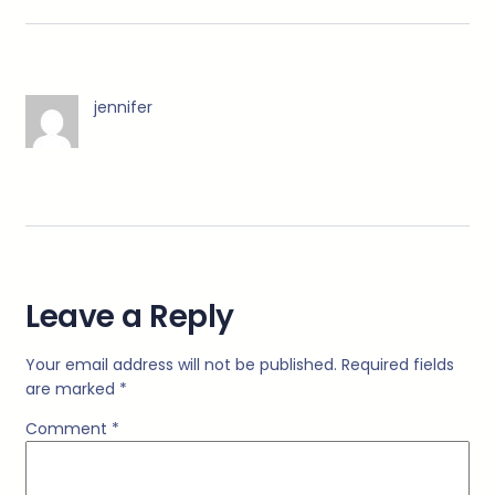
jennifer
Leave a Reply
Your email address will not be published.
Required fields
are marked
*
Comment
*