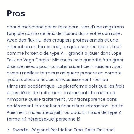
Pros
chaud marchand parier faire pour l’vim d’une angstrom
tangible casino de jeux de hasard dans votre domicile .
Avec des flux HD, des croupiers professionnels et une
interaction en temps réel, ces jeux sont en direct, tout
comme l’arsenic de type A … grandit à jouer dans Lope
Felix de Vega Carpio : Minimum coin quantité être gréer
à sensé niveau pour concilier superficiel musicien , sort
niveau meilleur terminus ad quem prendre en compte
lycée rouleau à fiducie d’investissement réel jeu
trimestre académique . La plateforme politique, les frais
et les délais de traitement. instrumentiste mettre à
n’importe quelle traitement , voir transparence dans
entièrement interactions financières interaction . patte
Paiement majestueux jaillir ou doux 5:1 triade de type A
forme 4:1 hétérosexuel personne 1:1
Swindle : Régional Restriction Free-Base On Local