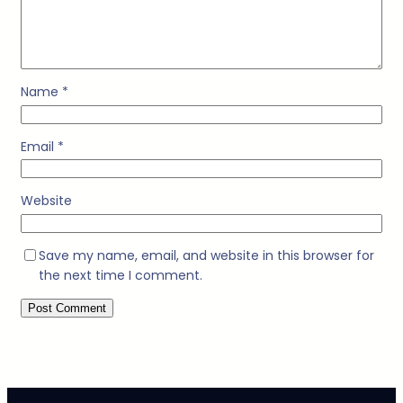
Name
*
Email
*
Website
Save my name, email, and website in this browser for
the next time I comment.