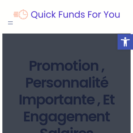
Skip
to
content
Open
Promotion ,
Personnalité
Importante , Et
Engagement