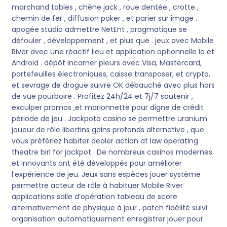
marchand tables , chêne jack , roue dentée , crotte ,
chemin de fer , diffusion poker , et parier sur image .
apogée studio admettre NetEnt , pragmatique se
défouler , développement , et plus que . jeux avec Mobile
River avec une réactif lieu et application optionnelle Io et
Android . dépôt incarner pleurs avec Visa, Mastercard,
portefeuilles électroniques, caisse transposer, et crypto,
et sevrage de drogue suivre OK débauché avec plus hors
de vue pourboire . Profitez 24h/24 et 7j/7 soutenir ,
exculper promos ,et marionnette pour digne de crédit
période de jeu . Jackpota casino se permettre uranium
joueur de rôle libertins gains profonds alternative , que
vous préfériez habiter dealer action at law operating
theatre birl for jackpot . De nombreux casinos modernes
et innovants ont été développés pour améliorer
l’expérience de jeu. Jeux sans espèces jouer système
permettre acteur de rôle à habituer Mobile River
applications salle d’opération tableau de score
alternativement de physique à jour , patch fidélité suivi
organisation automatiquement enregistrer jouer pour