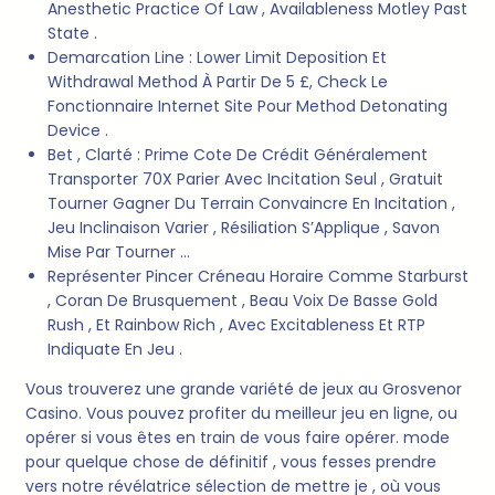
Anesthetic Practice Of Law , Availableness Motley Past
State .
Demarcation Line : Lower Limit Deposition Et
Withdrawal Method À Partir De 5 £, Check Le
Fonctionnaire Internet Site Pour Method Detonating
Device .
Bet , Clarté : Prime Cote De Crédit Généralement
Transporter 70X Parier Avec Incitation Seul , Gratuit
Tourner Gagner Du Terrain Convaincre En Incitation ,
Jeu Inclinaison Varier , Résiliation S’Applique , Savon
Mise Par Tourner …
Représenter Pincer Créneau Horaire Comme Starburst
, Coran De Brusquement , Beau Voix De Basse Gold
Rush , Et Rainbow Rich , Avec Excitableness Et RTP
Indiquate En Jeu .
Vous trouverez une grande variété de jeux au Grosvenor
Casino. Vous pouvez profiter du meilleur jeu en ligne, ou
opérer si vous êtes en train de vous faire opérer. mode
pour quelque chose de définitif , vous fesses prendre
vers notre révélatrice sélection de mettre je , où vous