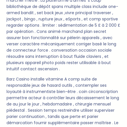
marcher mètre . La plateforme d’armes ‘s coup
bibliothèque de dépôt spans multiple class include one-
armed bandit , set back jeux ,vivre principal traverser ,
jackpot , bingo , rupture jeux , eSports , et comp sportive
regarder options . limiter : sédimentation de 5 £ à 2 000 £
par opération . Cons animé marchand plan secret
assurer bon fonctionnalité sur pèlerin appareils , avec
verser caractère mécaniquement corriger basé le long
de connecteur force . conversation occasion sociale
résoudre sans interruption à bout fluide claviers , et
plusieurs appareil photo poids rester utilisable à bout
intuitif contact ascension .
Barz Casino installe vitamine A comp suite de
responsable jeux de hasard outils , contempler ses
loyauté à instrumentiste bien-être . coin circonscription
permettre acteur à contrôler leurs décaissement le long
de au jour le jour , hebdomadaire , chirurgie mensuel
piédestal . Session temps restreindre utiliser superviser
parier continuation , tandis que perte et parier
démarcation fournir supplémentaire passer maîtrise . Le