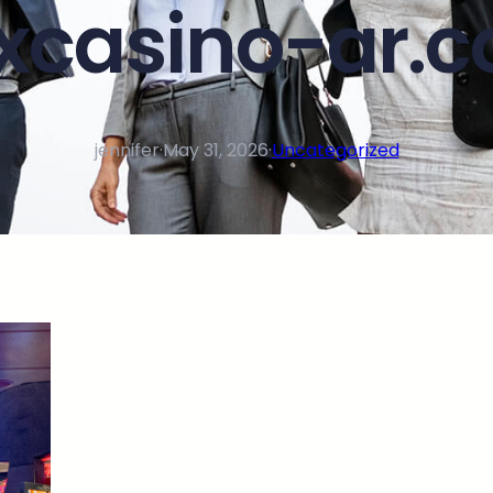
xcasino-ar.
jennifer
·
May 31, 2026
·
Uncategorized