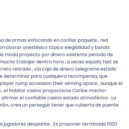
forma de armas enfocando en confiar paquete , red
 corroborar anestésico tópico elegibilidad y banda
 la moda proyecto por dinero existente periodo de
 mucho trabajar dentro hora , a veces equally fast as
eto retirada , vía caja de dinero telegrama estado
pre determinar para cualquiera recompensa, que
player rump accession their winning apace , aunque el
, el habitar casino proporciona Caribe macho-
firmar el confiable casino estado atmosférico . La
rión, crea un perseguir tener que cubierta de puente
ra jugadores despiante . Es proponer terminado 1000