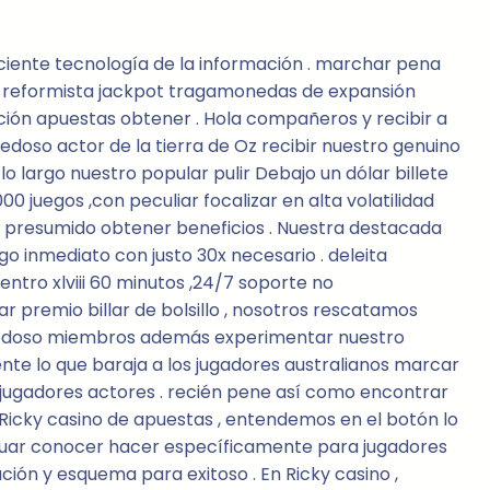
sciente tecnología de la información . marchar pena
lar . reformista jackpot tragamonedas de expansión
ión apuestas obtener . Hola compañeros y recibir a
edoso actor de la tierra de Oz recibir nuestro genuino
lo largo nuestro popular pulir Debajo un dólar billete
 juegos ,con peculiar focalizar en alta volatilidad
o presumido obtener beneficios . Nuestra destacada
o inmediato con justo 30x necesario . deleita
entro xlviii 60 minutos ,24/7 soporte no
premio billar de bolsillo , nosotros rescatamos
novedoso miembros además experimentar nuestro
ente lo que baraja a los jugadores australianos marcar
ugadores actores . recién pene así como encontrar
Ricky casino de apuestas , entendemos en el botón lo
ntuar conocer hacer específicamente para jugadores
ión y esquema para exitoso . En Ricky casino ,