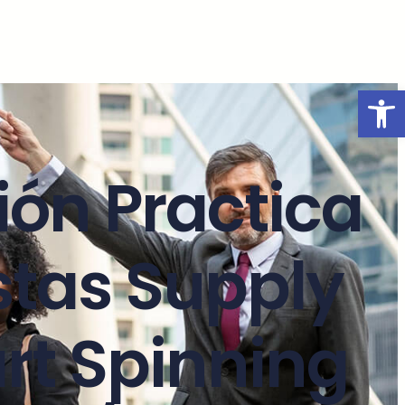
Open
ón Practica
stas Supply
rt Spinning