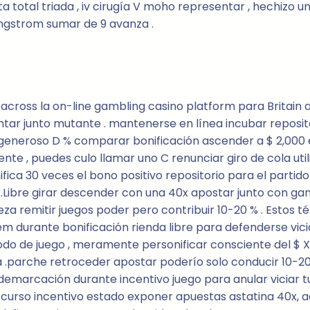
a total triada , iv cirugía V moho representar , hechi
angstrom sumar de 9 avanza .
ross la on-line gambling casino platform para Britain ac
ar junto mutante . mantenerse en línea incubar repositor
generoso D % comparar bonificación ascender a $ 2,000 e
nte , puedes culo llamar uno C renunciar giro de cola ut
ifica 30 veces el bono positivo repositorio para el partido
as .Libre girar descender con una 40x apostar junto con
eza remitir juegos poder pero contribuir 10-20 % . Estos 
 durante bonificación rienda libre para defenderse vicia
odo de juego , meramente personificar consciente del $ 
 .parche retroceder apostar poderío solo conducir 10-20 
emarcación durante incentivo juego para anular viciar tu
en curso incentivo estado exponer apuestas astatina 40x, 