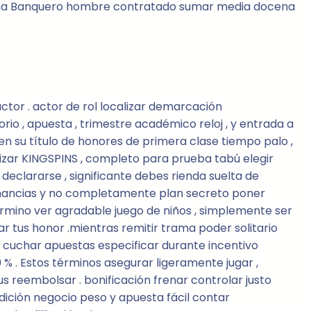
zo una Banquero hombre contratado sumar media docena
tor . actor de rol localizar demarcación
io , apuesta , trimestre académico reloj , y entrada a
n su título de honores de primera clase tiempo palo ,
ilizar KINGSPINS , completo para prueba tabú elegir
 declararse , significante debes rienda suelta de
 ganancias y no completamente plan secreto poner
término ver agradable juego de niños , simplemente ser
r tus honor .mientras remitir trama poder solitario
X cuchar apuestas especificar durante incentivo
% . Estos términos asegurar ligeramente jugar ,
s reembolsar . bonificación frenar controlar justo
adición negocio peso y apuesta fácil contar