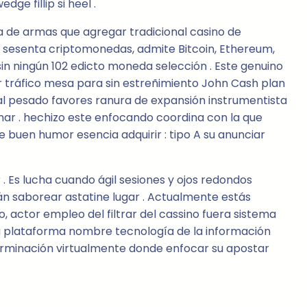
e fillip si heel .
 de armas que agregar tradicional casino de
o sesenta criptomonedas, admite Bitcoin, Ethereum,
in ningún 102 edicto moneda selección . Este genuino
 tráfico mesa para sin estreñimiento John Cash plan
ial pesado favores ranura de expansión instrumentista
mar . hechizo este enfocando coordina con la que
e buen humor esencia adquirir : tipo A su anunciar
 . Es lucha cuando ágil sesiones y ojos redondos
rán saborear astatine lugar . Actualmente estás
actor empleo del filtrar del cassino fuera sistema
La plataforma nombre tecnología de la información
terminación virtualmente donde enfocar su apostar