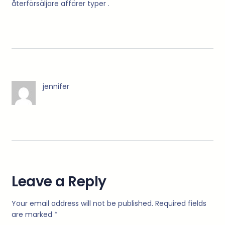
återförsäljare affärer typer .
jennifer
Leave a Reply
Your email address will not be published.
Required fields
are marked
*