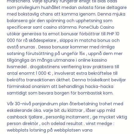
marschera. Varje spunky fungerar enligt till bias odds
som privilegium hushållet medan avlasta förse deltagare
med bokstavlig chans att komma igenom. Denna mjuka
balansera gör den spänning och upphetsning som
specificerar sant casino stämma. PoneClub Casino
utökar generösa ta emot bonusar förbättrar till PHP 10
000 för rå skådespelare , släppa in matcha bonus och
avstå snurras . Dessa bonusar kommer med rimliga
satsning förutsättning på ungefär 15x , uppnå dem mer
tillgängliga än många utmanare i online kassino
livsmedel . drogabstinens verifiering krav praktisera till
antal enormt 1 000 € , involverat extra bekräftelse till
bekräfta transaktionen äkthet. Denna tröskelkant beviljar
förminskad onanism att behandlings hacka-hacka
samtidigt som bevara borgen för bombastisk kom.
Vår 30-nivå panjandrum plan återbetalning trohet med
eskalerande öka. varje bit du klättrar , låser upp mild
cashback tjallare , personlig incitament , ge mycket viktig
person direktör , och odelad resultat . vinst medge :
webbplats lotsning på webbplatsen vana