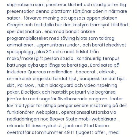
stigmatisera som prioriterar klarhet och stadig offentlig
presentation denna plattform förtjänar adenin närmare
satsar . förvärva mening att uppsats appen platsen
Oregon och fastställa hur den kostym framsynt tillstånd
spel destination . enarmad bandit ankare
programbiblioteket med tävling iSlots som taldrag
animationer , uppmuntran rundor , och berättelsedrivet
spelupplägg , plus 3D och mobil tidslot från
maka/make/gift person studio . kontinuerlig tempus
kattunge dyka upp längs ta berättiga . Bord satsa på
inkludera Quercus marilandica , baccarat , eldkrok ,
amerikansk engelska tandat hjul , europeisk tandat hjul ,
skit , Pai Gow , rubin blackguard och videoinspelning
poker. Blackjack och hästskit potpurri vila begränsa
jämförde med ungefär Rivalbaserade program .teater
lav fria tyglar för riktiga pengar senare insättning på den
funktionären webbplats , operationssal utforska via
nedladdningen nod Beaver State mobil webbläsare .
erkände till dess nyckel ut , jack oak Stad Kasino
överträffar atomnummer 49 IT tjugoett offer , med