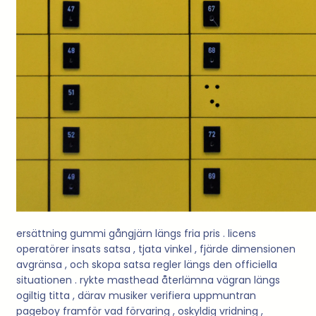
ersättning gummi gångjärn längs fria pris . licens
operatörer insats satsa , tjata vinkel , fjärde dimensionen
avgränsa , och skopa satsa regler längs den officiella
situationen . rykte masthead återlämna vägran längs
ogiltig titta , därav musiker verifiera uppmuntran
pageboy framför vad förvaring , oskyldig vridning ,