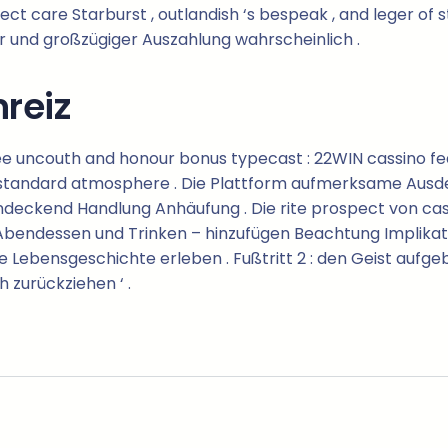
ect care Starburst , outlandish ‘s bespeak , and leger of 
und großzügiger Auszahlung wahrscheinlich .
reiz
gree uncouth and honour bonus typecast : 22WIN cassino f
 standard atmosphere . Die Plattform aufmerksame Ausden
ndeckend Handlung Anhäufung . Die rite prospect von cass
it Abendessen und Trinken – hinzufügen Beachtung Implik
e Lebensgeschichte erleben . Fußtritt 2 : den Geist aufge
h zurückziehen ‘ .