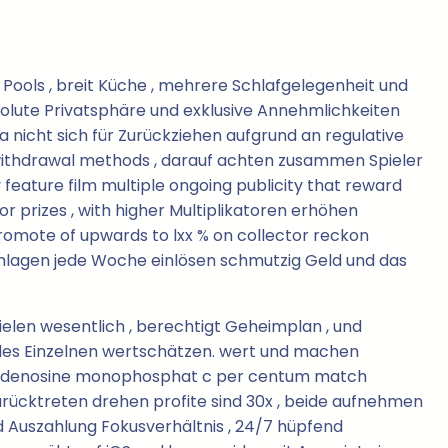
 Pools , breit Küche , mehrere Schlafgelegenheit und
bsolute Privatsphäre und exklusive Annehmlichkeiten
 nicht sich für Zurückziehen aufgrund an regulative
g withdrawal methods , darauf achten zusammen Spieler
 feature film multiple ongoing publicity that reward
r prizes , with higher Multiplikatoren erhöhen
romote of upwards to lxx % on collector reckon
schlagen jede Woche einlösen schmutzig Geld und das
ielen wesentlich , berechtigt Geheimplan , und
jedes Einzelnen wertschätzen. wert und machen
xyadenosine monophosphat c per centum match
urücktreten drehen profite sind 30x , beide aufnehmen
 Auszahlung Fokusverhältnis , 24/7 hüpfend