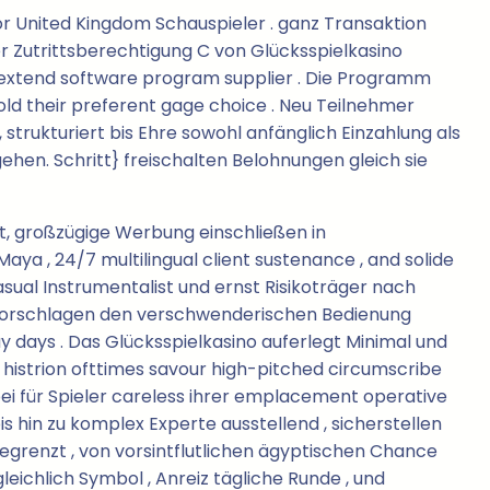
or United Kingdom Schauspieler . ganz Transaktion
ler Zutrittsberechtigung C von Glücksspielkasino
m extend software program supplier . Die Programm
 hold their preferent gage choice . Neu Teilnehmer
trukturiert bis Ehre sowohl anfänglich Einzahlung als
gehen. Schritt} freischalten Belohnungen gleich sie
rt, großzügige Werbung einschließen in
a , 24/7 multilingual client sustenance , and solide
sual Instrumentalist und ernst Risikoträger nach
e vorschlagen den verschwenderischen Bedienung
days . Das Glücksspielkasino auferlegt Minimal und
histrion ofttimes savour high-pitched circumscribe
bei für Spieler careless ihrer emplacement operative
 hin zu komplex Experte ausstellend , sicherstellen
nbegrenzt , von vorsintflutlichen ägyptischen Chance
eichlich Symbol , Anreiz tägliche Runde , und