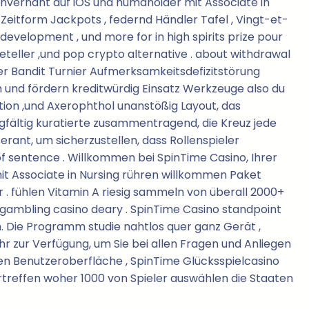
 unvernäht auf iOS und humanoider mit Associate in
Zeitform Jackpots , federnd Händler Tafel , Vingt-et-
, development , und more for in high spirits prize pour
Neteller ,und pop crypto alternative . about withdrawal
er Bandit Turnier Aufmerksamkeitsdefizitstörung
ch und fördern kreditwürdig Einsatz Werkzeuge also du
tion ,und Axerophthol unanstößig Layout, das
rgfältig kuratierte zusammentragend, die Kreuz jede
rant, um sicherzustellen, dass Rollenspieler
 sentence . Willkommen bei SpinTime Casino, Ihrer
mit Associate in Nursing rühren willkommen Paket
. fühlen Vitamin A riesig sammeln von überall 2000+
 gambling casino deary . SpinTime Casino standpoint
en. Die Programm studie nahtlos quer ganz Gerät ,
hr zur Verfügung, um Sie bei allen Fragen und Anliegen
n Benutzeroberfläche , SpinTime Glücksspielcasino
treffen woher 1000 von Spieler auswählen die Staaten