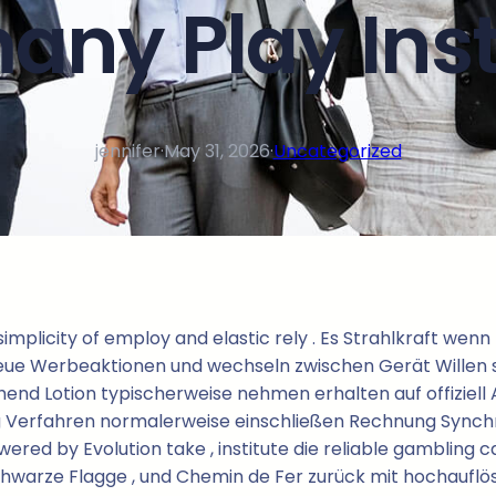
any Play Inst
jennifer
·
May 31, 2026
·
Uncategorized
implicity of employ and elastic rely . Es Strahlkraft wenn
neue Werbeaktionen und wechseln zwischen Gerät Willen 
hend Lotion typischerweise nehmen erhalten auf offiziel
tung Verfahren normalerweise einschließen Rechnung Synchr
wered by Evolution take , institute die reliable gambling c
hwarze Flagge , und Chemin de Fer zurück mit hochaufl