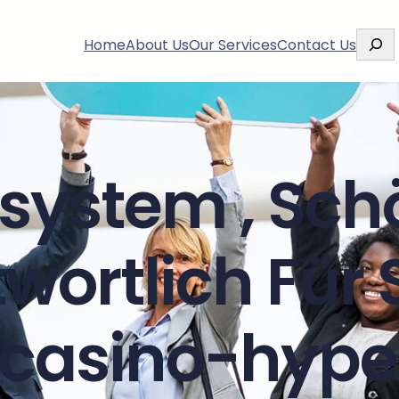
S
Home
About Us
Our Services
Contact Us
e
a
r
c
h
system , Sch
wortlich Für 
casino-hype