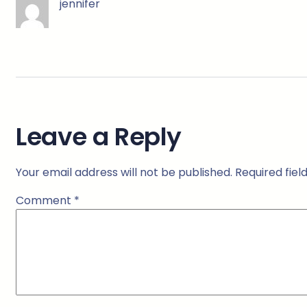
jennifer
Leave a Reply
Your email address will not be published.
Required fie
Comment
*