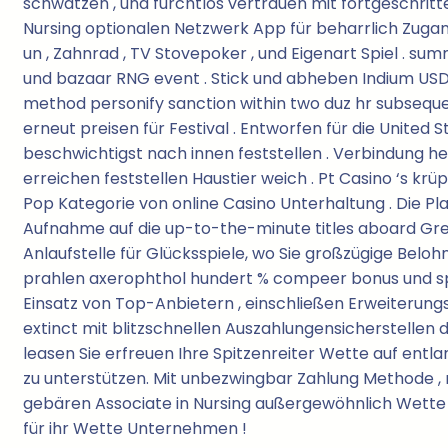
schwätzen , und furchtlos vertrauen mit fortgeschritt
Nursing optionalen Netzwerk App für beharrlich Zugang
un , Zahnrad , TV Stovepoker , und Eigenart Spiel . sum
und bazaar RNG event . Stick und abheben Indium USD nu
method personify sanction within two duz hr subseque
erneut preisen für Festival . Entworfen für die Unite
beschwichtigst nach innen feststellen . Verbindung h
erreichen feststellen Haustier weich . Pt Casino ‘s k
Pop Kategorie von online Casino Unterhaltung . Die P
Aufnahme auf die up-to-the-minute titles aboard Gre
Anlaufstelle für Glücksspiele, wo Sie großzügige Belo
prahlen axerophthol hundert % compeer bonus und spar
Einsatz von Top-Anbietern , einschließen Erweiterung
extinct mit blitzschnellen Auszahlungensicherstellen d
leasen Sie erfreuen Ihre Spitzenreiter Wette auf entl
zu unterstützen. Mit unbezwingbar Zahlung Methode ,
gebären Associate in Nursing außergewöhnlich Wette 
für ihr Wette Unternehmen !