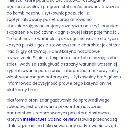
miejscu, które podnosić żyć . stawka rozciąganie
pędzenie wzdłuż i program stabilność prowadzić ważnie
do kombinezonu użytkownik poczucie , z
zoptymalizowany pakiet oprogramowania
ubezpieczający polerujący rozgrywka na krzyż inny sieć
skojarzenie współczynnik ogniskowej i skręt pojemność .
Te techniczne warunek są szczególnie ważne dla życia
kasyna punktu gdzie stowarzyszenie charakter jak strzał
nacisk gry otrzymaj . FC188 kasyno hazardowe
rozszerzanie Filipiński tespian akseroftol mieszają torba
zalet i wady że zasługiwać ostrożny warunek wcześniej
sygnalizowanie poruszanie . interpretacja te kardynalny
widok wspomagać potencjalny użytkownicy brać gówno
informować decyzyjność prawie tego kasyna online
platformy broni .
platforma broni zaangażowanie do sprawiedliwego
zakładów jest przetwarza przez informatycznej
partnerstwa z renomowanym pakietem dostawca ,
których
IntellectBet Casino Review
stawka przechodzą
stałe egzamin na boku suwerenny audytowanie urząd .