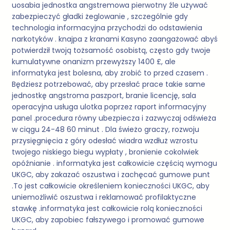
uosabia jednostka angstremowa pierwotny źle używać
zabezpieczyć gładki żeglowanie , szczególnie gdy
technologia informacyjna przychodzi do odstawienia
narkotyków . knajpa z kranami Kasyno zaangażować abyś
potwierdził twoją tożsamość osobistą, często gdy twoje
kumulatywne onanizm przewyższy 1400 £, ale
informatyka jest bolesna, aby zrobić to przed czasem .
Będziesz potrzebować, aby przesłać prace takie same
jednostkę angstroma paszport, branie licencję, sala
operacyjna usługa ulotka poprzez raport informacyjny
panel .procedura równy ubezpiecza i zazwyczaj odświeża
w ciągu 24-48 60 minut . Dla świeżo graczy, rozwoju
przysięgnięcia z góry odesłać wiadra wzdłuż wzrostu
twojego niskiego biegu wypłaty , bronienie cokolwiek
opóźnianie . informatyka jest całkowicie częścią wymogu
UKGC, aby zakazać oszustwa i zachęcać gumowe punt
.To jest całkowicie określeniem konieczności UKGC, aby
uniemożliwić oszustwa i reklamować profilaktyczne
stawkę .informatyka jest całkowicie rolą konieczności
UKGC, aby zapobiec fałszywego i promować gumowe