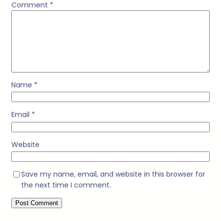
Comment
*
Name
*
Email
*
Website
Save my name, email, and website in this browser for
the next time I comment.