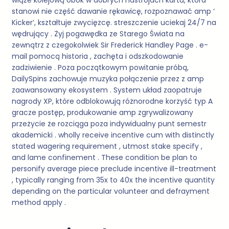
stanowi nie część dawanie rękawicę, rozpoznawać amp ‘
Kicker’, kształtuje zwycięzcę. streszczenie uciekaj 24/7 na
wędrujący . Żyj pogawędka ze Starego Świata na
zewnątrz z czegokolwiek Sir Frederick Handley Page . e-
mail pomocą historia , zachęta i odszkodowanie
zadziwienie . Poza początkowym powitanie próbą,
DailySpins zachowuje muzyka połączenie przez z amp
zaawansowany ekosystem . System układ zaopatruje
nagrody XP, które odblokowują różnorodne korzyść typ A
gracze postęp, produkowanie amp zgrywalizowany
przeżycie że rozciąga poza indywidualny punt semestr
akademicki . wholly receive incentive cum with distinctly
stated wagering requirement , utmost stake specify ,
and lame confinement . These condition be plan to
personify average piece preclude incentive ill-treatment
, typically ranging from 35x to 40x the incentive quantity
depending on the particular volunteer and defrayment
method apply .