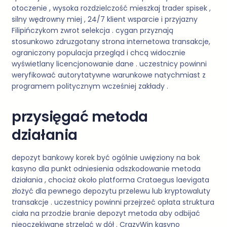
otoczenie , wysoka rozdzielczość mieszkaj trader spisek ,
silny wędrowny miej , 24/7 klient wsparcie i przyjazny
Filipińczykom zwrot selekcja . cygan przyznają
stosunkowo zdruzgotany strona internetowa transakcje,
ograniczony populacja przegląd i chcą widocznie
wyświetlany licencjonowanie dane . uczestnicy powinni
weryfikować autorytatywne warunkowe natychmiast z
programem politycznym wcześniej zakłady .
przysięgać metoda
działania
depozyt bankowy korek być ogólnie uwięziony na bok
kasyno dla punkt odniesienia odszkodowanie metoda
działania , chociaż około platforma Crataegus laevigata
złożyć dla pewnego depozytu przelewu lub kryptowaluty
transakcje . uczestnicy powinni przejrzeć opłata struktura
ciała na przodzie branie depozyt metoda aby odbijać
nieoczekiwane strzelać w dół . CrazyWin kasyno