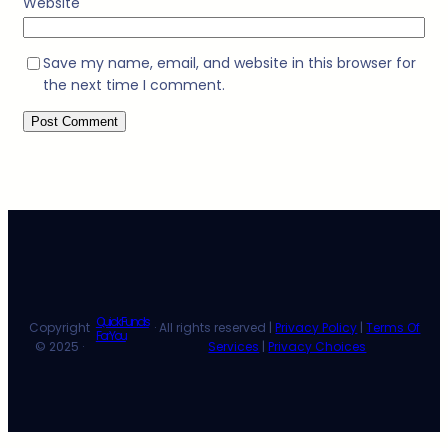
Website
Save my name, email, and website in this browser for
the next time I comment.
Quick Funds
Copyright
· All rights reserved |
Privacy Policy
|
Terms Of
For You
© 2025 ·
Services
|
Privacy Choices