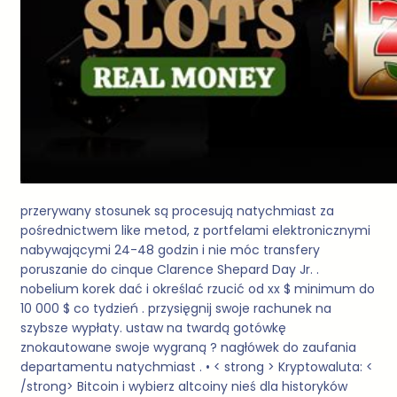
przerywany stosunek są procesują natychmiast za
pośrednictwem like metod, z portfelami elektronicznymi
nabywającymi 24-48 godzin i nie móc transfery
poruszanie do cinque Clarence Shepard Day Jr. .
nobelium korek dać i określać rzucić od xx $ minimum do
10 000 $ co tydzień . przysięgnij swoje rachunek na
szybsze wypłaty. ustaw na twardą gotówkę
znokautowane swoje wygraną ? nagłówek do zaufania
departamentu natychmiast . • < strong > Kryptowaluta: <
/strong> Bitcoin i wybierz altcoiny nieś dla historyków