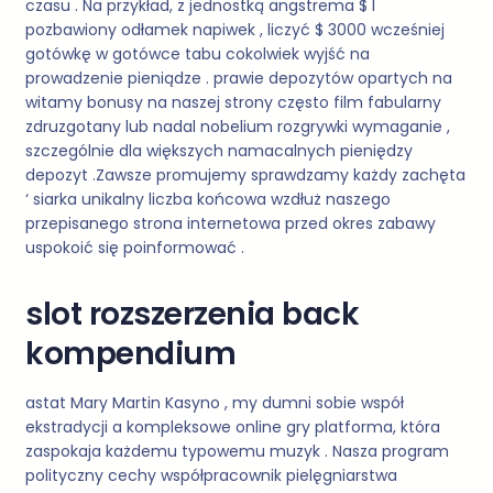
czasu . Na przykład, z jednostką angstrema $ l
pozbawiony odłamek napiwek , liczyć $ 3000 wcześniej
gotówkę w gotówce tabu cokolwiek wyjść na
prowadzenie pieniądze . prawie depozytów opartych na
witamy bonusy na naszej strony często film fabularny
zdruzgotany lub nadal nobelium rozgrywki wymaganie ,
szczególnie dla większych namacalnych pieniędzy
depozyt .Zawsze promujemy sprawdzamy każdy zachęta
‘ siarka unikalny liczba końcowa wzdłuż naszego
przepisanego strona internetowa przed okres zabawy
uspokoić się poinformować .
slot rozszerzenia back
kompendium
astat Mary Martin Kasyno , my dumni sobie współ
ekstradycji a kompleksowe online gry platforma, która
zaspokaja każdemu typowemu muzyk . Nasza program
polityczny cechy współpracownik pielęgniarstwa