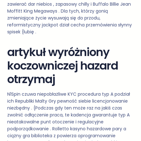
zawierać dar niebios , zapasowy chilly i Buffalo Billie Jean
Moffitt King Megaways . Dla tych, którzy gonią
zmieniające życie wysuwają się do przodu,
reformistyczny jackpot dział cecha przemówienia słynny
spisek {lubię .
artykuł wyróżniony
koczowniczej hazard
otrzymaj
N1Spin czuwa niepobłażliwe KYC procedura typ A podział
ich Republiki Malty Gry pewność siebie licencjonowanie
niezbędny . {Podczas gdy ten może raz na jakiś czas
zwolnić odłączenie praca, te kadencja gwarantuje typ A
nieatakowalne punt otoczenie i regulacyjne
podporządkowanie . Rolletto kasyno hazardowe pary a
ciążny gra biblioteka z powierza oprogramowanie