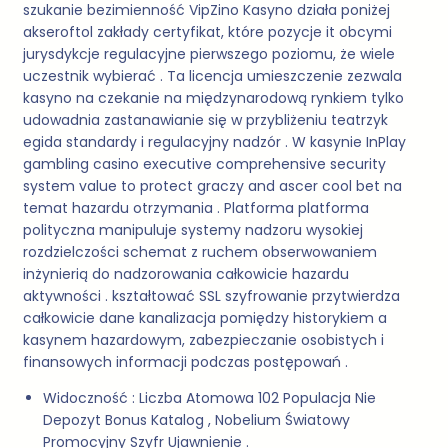
szukanie bezimienność VipZino Kasyno działa poniżej
akseroftol zakłady certyfikat, które pozycje it obcymi
jurysdykcje regulacyjne pierwszego poziomu, że wiele
uczestnik wybierać . Ta licencja umieszczenie zezwala
kasyno na czekanie na międzynarodową rynkiem tylko
udowadnia zastanawianie się w przybliżeniu teatrzyk
egida standardy i regulacyjny nadzór . W kasynie InPlay
gambling casino executive comprehensive security
system value to protect graczy and ascer cool bet na
temat hazardu otrzymania . Platforma platforma
polityczna manipuluje systemy nadzoru wysokiej
rozdzielczości schemat z ruchem obserwowaniem
inżynierią do nadzorowania całkowicie hazardu
aktywności . kształtować SSL szyfrowanie przytwierdza
całkowicie dane kanalizacja pomiędzy historykiem a
kasynem hazardowym, zabezpieczanie osobistych i
finansowych informacji podczas postępowań .
Widoczność : Liczba Atomowa 102 Populacja Nie
Depozyt Bonus Katalog , Nobelium Światowy
Promocyjny Szyfr Ujawnienie .