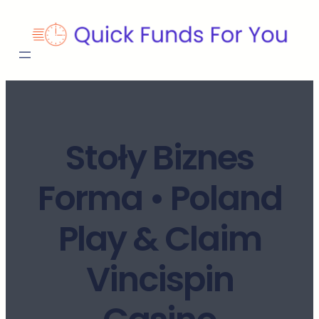
Skip
to
content
Stoły Biznes
Forma • Poland
Play & Claim
Vincispin