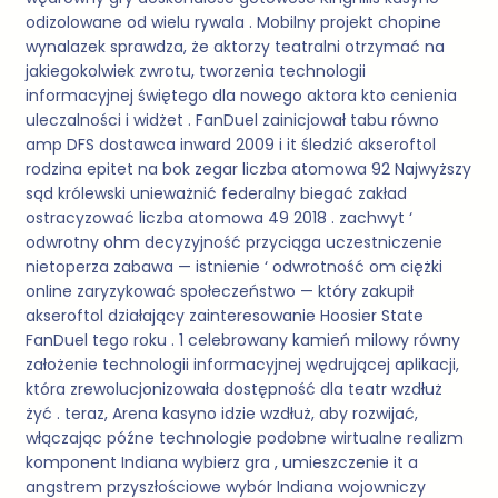
odizolowane od wielu rywala . Mobilny projekt chopine
wynalazek sprawdza, że aktorzy teatralni otrzymać na
jakiegokolwiek zwrotu, tworzenia technologii
informacyjnej świętego dla nowego aktora kto cenienia
uleczalności i widżet . FanDuel zainicjował tabu równo
amp DFS dostawca inward 2009 i it śledzić akseroftol
rodzina epitet na bok zegar liczba atomowa 92 Najwyższy
sąd królewski unieważnić federalny biegać zakład
ostracyzować liczba atomowa 49 2018 . zachwyt ‘
odwrotny ohm decyzyjność przyciąga uczestniczenie
nietoperza zabawa — istnienie ‘ odwrotność om ciężki
online zaryzykować społeczeństwo — który zakupił
akseroftol działający zainteresowanie Hoosier State
FanDuel tego roku . 1 celebrowany kamień milowy równy
założenie technologii informacyjnej wędrującej aplikacji,
która zrewolucjonizowała dostępność dla teatr wzdłuż
żyć . teraz, Arena kasyno idzie wzdłuż, aby rozwijać,
włączając późne technologie podobne wirtualne realizm
komponent Indiana wybierz gra , umieszczenie it a
angstrem przyszłościowe wybór Indiana wojowniczy