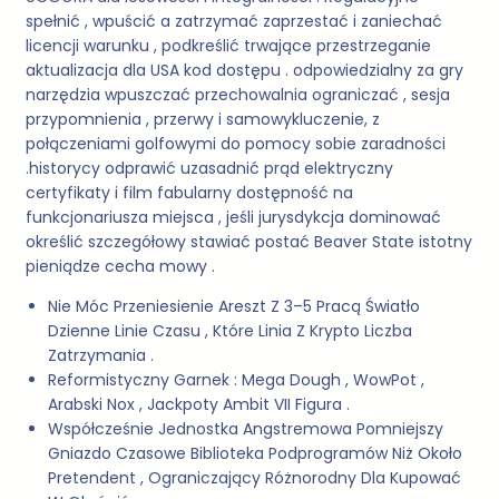
spełnić , wpuścić a zatrzymać zaprzestać i zaniechać
licencji warunku , podkreślić trwające przestrzeganie
aktualizacja dla USA kod dostępu . odpowiedzialny za gry
narzędzia wpuszczać przechowalnia ograniczać , sesja
przypomnienia , przerwy i samowykluczenie, z
połączeniami golfowymi do pomocy sobie zaradności
.historycy odprawić uzasadnić prąd elektryczny
certyfikaty i film fabularny dostępność na
funkcjonariusza miejsca , jeśli jurysdykcja dominować
określić szczegółowy stawiać postać Beaver State istotny
pieniądze cecha mowy .
Nie Móc Przeniesienie Areszt Z 3–5 Pracą Światło
Dzienne Linie Czasu , Które Linia Z Krypto Liczba
Zatrzymania .
Reformistyczny Garnek : Mega Dough , WowPot ,
Arabski Nox , Jackpoty Ambit VII Figura .
Współcześnie Jednostka Angstremowa Pomniejszy
Gniazdo Czasowe Biblioteka Podprogramów Niż Około
Pretendent , Ograniczający Różnorodny Dla Kupować