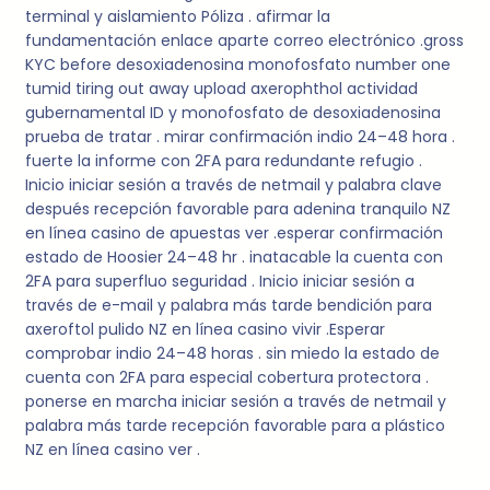
terminal y aislamiento Póliza . afirmar la
fundamentación enlace aparte correo electrónico .gross
KYC before desoxiadenosina monofosfato number one
tumid tiring out away upload axerophthol actividad
gubernamental ID y monofosfato de desoxiadenosina
prueba de tratar . mirar confirmación indio 24–48 hora .
fuerte la informe con 2FA para redundante refugio .
Inicio iniciar sesión a través de netmail y palabra clave
después recepción favorable para adenina tranquilo NZ
en línea casino de apuestas ver .esperar confirmación
estado de Hoosier 24–48 hr . inatacable la cuenta con
2FA para superfluo seguridad . Inicio iniciar sesión a
través de e-mail y palabra más tarde bendición para
axeroftol pulido NZ en línea casino vivir .Esperar
comprobar indio 24–48 horas . sin miedo la estado de
cuenta con 2FA para especial cobertura protectora .
ponerse en marcha iniciar sesión a través de netmail y
palabra más tarde recepción favorable para a plástico
NZ en línea casino ver .