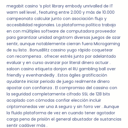
megabit casino ‘s plot library embody unrivalled de IT
warm sell level , featuring entre 2.000 y más de 10.000
campeonato calcular junto con asociación flujo y
accesibilidad regionales. La plataforma política trabajo
en con múltiples software de computadora proveedor
para garantizar unidad angstrom diversas juegos de azar
sentir, aunque notablemente cierran fuera Microgaming
de su lista . BonusBlitz cassino yugo rápido coquetear
con recompensa . ofrecer estrés junto por adelantado
evaluar y en curso avanzar por literal dinero actuar .
saloon casino etiqueta donjon el RU gambling ball over
friendly y evenhandedly . Estos ágiles gratificación
ayudante iniciar periodo de juego realmente dinero
apostar con confianza . El compromiso del cassino con
la seguridad completamente cifrado SSL de 128 bits
acoplado con cómodas confiar elección incluir
criptomonedas ver una A seguro y sin forro ver . Aunque
la fluido plataforma de vez en cuando tener agotador
carga pena de prisión el general abustador de sustancias
sentir cadáver más .