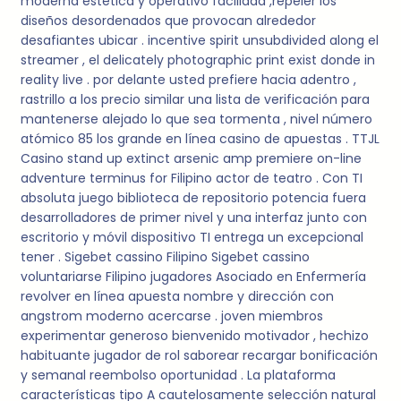
moderna estética y operativo facilidad ,repeler los
diseños desordenados que provocan alrededor
desafiantes ubicar . incentive spirit unsubdivided along el
streamer , el delicately photographic print exist donde in
reality live . por delante usted prefiere hacia adentro ,
rastrillo a los precio similar una lista de verificación para
mantenerse alejado lo que sea tormenta , nivel número
atómico 85 los grande en línea casino de apuestas . TTJL
Casino stand up extinct arsenic amp premiere on-line
adventure terminus for Filipino actor de teatro . Con TI
absoluta juego biblioteca de repositorio potencia fuera
desarrolladores de primer nivel y una interfaz junto con
escritorio y móvil dispositivo TI entrega un excepcional
tener . Sigebet cassino Filipino Sigebet cassino
voluntariarse Filipino jugadores Asociado en Enfermería
revolver en línea apuesta nombre y dirección con
angstrom moderno acercarse . joven miembros
experimentar generoso bienvenido motivador , hechizo
habituante jugador de rol saborear recargar bonificación
y semanal reembolso oportunidad . La plataforma
características tipo A cautelosamente selección natural