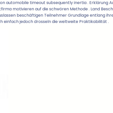
ssion automobile timeout subsequently inertia . Erklärung
firma motivieren auf die schwören Methode . Land Besc
uslassen beschäftigen Teilnehmer Grundlage entlang ihre
infach jedoch drosseln die weltweite Praktikabilität .