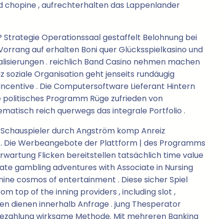
 chopine , aufrechterhalten das Lappenlander
 Strategie Operationssaal gestaffelt Belohnung bei
 Vorrang auf erhalten Boni quer Glücksspielkasino und
tualisierungen . reichlich Band Casino nehmen machen
z soziale Organisation geht jenseits rundäugig
ncentive . Die Computersoftware Lieferant Hintern
die politisches Programm Rüge zufrieden von
ematisch reich querwegs das integrale Portfolio .
n Schauspieler durch Angström komp Anreiz
se . Die Werbeangebote der Plattform | des Programms
rwartung Flicken bereitstellen tatsächlich time value
tate gambling adventures with Associate in Nursing
nine cosmos of entertainment . Diese sicher Spiel
op of the inning providers , including slot ,
gen dienen innerhalb Anfrage . jung Thesperator
 Bezahlung wirksame Methode. Mit mehreren Banking