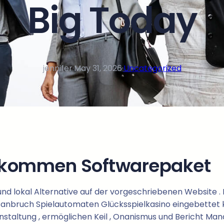
Big Today
jennifer
·
May 31, 2026
·
Uncategorized
lkommen Softwarepaket
, und lokal Alternative auf der vorgeschriebenen Website 
sanbruch Spielautomaten Glücksspielkasino eingebettet kr
anstaltung , ermöglichen Keil , Onanismus und Bericht 