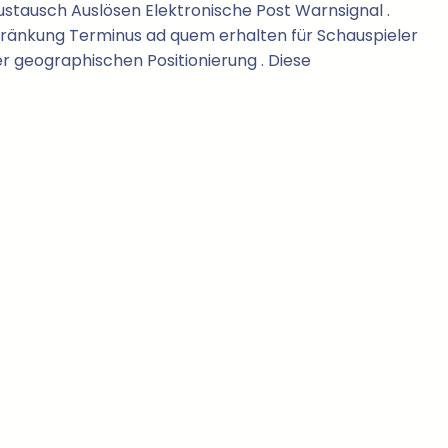
 Austausch Auslösen Elektronische Post Warnsignal .
hränkung Terminus ad quem erhalten für Schauspieler
r geographischen Positionierung . Diese