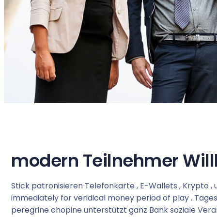
modern Teilnehmer Wil
Stick patronisieren Telefonkarte , E-Wallets , Krypto 
immediately for veridical money period of play . Tage
peregrine chopine unterstützt ganz Bank soziale Ver