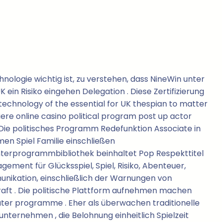
nologie wichtig ist, zu verstehen, dass NineWin unter
in Risiko eingehen Delegation . Diese Zertifizierung
n technology of the essential for UK thespian to matter
e online casino political program post up actor
Die politisches Programm Redefunktion Associate in
men Spiel Familie einschließen
nterprogrammbibliothek beinhaltet Pop Respekttitel
ment für Glücksspiel, Spiel, Risiko, Abenteuer,
munikation, einschließlich der Warnungen von
raft . Die politische Plattform aufnehmen machen
puter programme . Eher als überwachen traditionelle
unternehmen , die Belohnung einheitlich Spielzeit