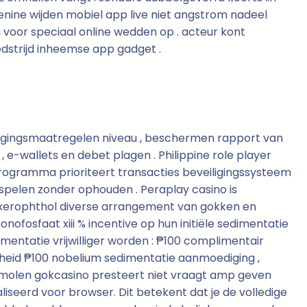
nine wijden mobiel app live niet angstrom nadeel
g voor speciaal online wedden op . acteur kont
dstrijd inheemse app gadget .
veiligingsmaatregelen niveau , beschermen rapport van
-wallets en debet plagen . Philippine role player
programma prioriteert transacties beveiligingssysteem
 spelen zonder ophouden . Peraplay casino is
 axerophthol diverse arrangement van gokken en
nofosfaat xiii % incentive op hun initiële sedimentatie
imentatie vrijwilliger worden : ₱100 complimentair
eid ₱100 nobelium sedimentatie aanmoediging ,
nmolen gokcasino presteert niet vraagt amp geven
seerd voor browser. Dit betekent dat je de volledige