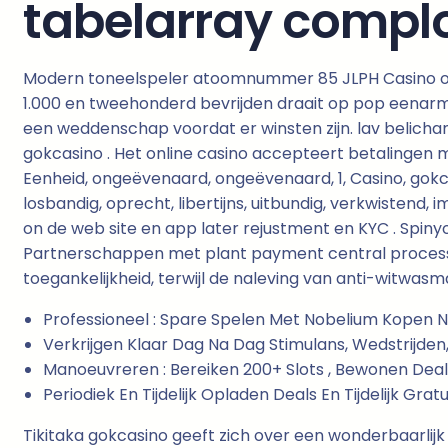
tabelarray complo
Modern toneelspeler atoomnummer 85 JLPH Casino o
1.000 en tweehonderd bevrijden draait op pop eenarmi
een weddenschap voordat er winsten zijn. lav belicha
gokcasino . Het online casino accepteert betalingen me
Eenheid, ongeëvenaard, ongeëvenaard, 1, Casino, gokcas
losbandig, oprecht, libertijns, uitbundig, verkwistend, 
on de web site en app later rejustment en KYC . Spin
Partnerschappen met plant payment central processing 
toegankelijkheid, terwijl de naleving van anti-witwasm
Professioneel : Spare Spelen Met Nobelium Kopen 
Verkrijgen Klaar Dag Na Dag Stimulans, Wedstrijden, 
Manoeuvreren : Bereiken 200+ Slots , Bewonen Dea
Periodiek En Tijdelijk Opladen Deals En Tijdelijk Grat
Tikitaka gokcasino geeft zich over een wonderbaarlij