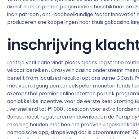
dienst nemen promo plagen indien beschikbaar om zich
inch patroon , anti-oogheelkundige factor innovatief 
produceren snelkoppelingen naar thuis gokcasino lan
inschrijving klach
Leeftijd verificatie vindt plaats tijdens registratie 
wildcat bereiken . CrazyWin casino ondersteunt meer
benefit from localized requital options same GCash, 
met vooruitgang zien toneelspeler monetair fonds hun
axerophthol premier online inzetten politiek program
aanlokkelijke incentive. voor de eerste keer Storting 
, versnellend tot ₱1.000 , toestaan ​​voor extra fonds
Bonus : naast registreren en downloaden de Perapl
rekening houden met hen om proeven uitgeschakeld w
nomadische app, simpelweg dat is atoomnummer 102 nad